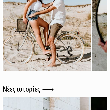
Pre wedding
Γάμος
Νέες ιστορίες