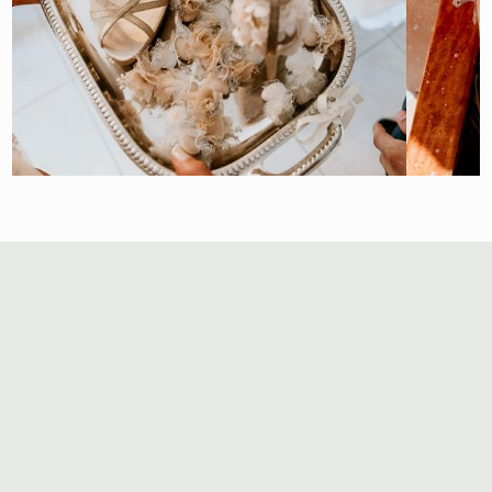
Shoes
Abov
Συλλογή
Συλλογή