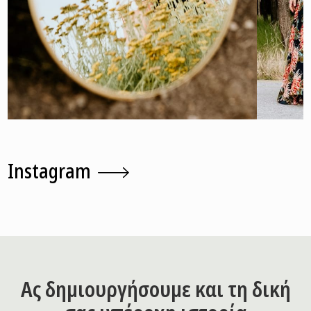
Χρύσα & Βασίλης
Μαριλέ
Instagram
Μεσημέρι Θεσσαλονίκη
Θ
Pre wedding
Ας δημιουργήσουμε και τη δική