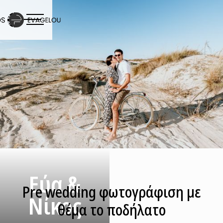
Εύα &
Pre wedding φωτογράφιση με
Νίκος
θέμα το ποδήλατο